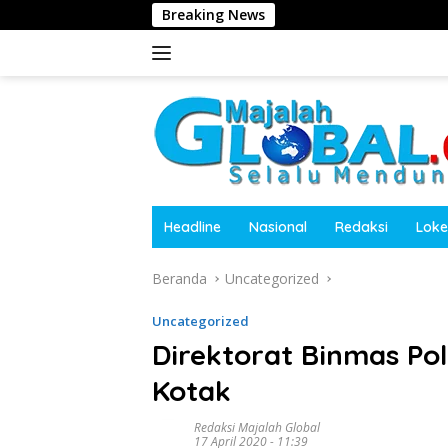
Langsung
Breaking News
Kepala Des
ke
konten
Headline
Nasional
Redaksi
Loke
Beranda
Uncategorized
Uncategorized
Direktorat Binmas Po
Kotak
Redaksi Majalah Global
17 April 2020 - 11:39