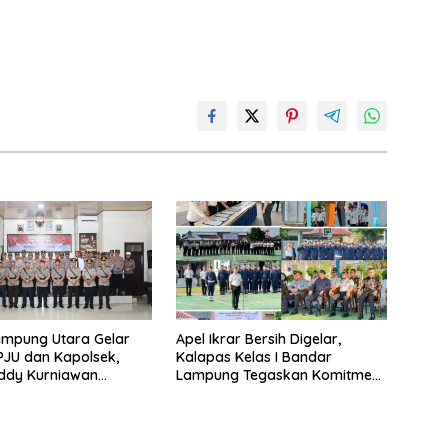
ampung Utara Gelar
Apel Ikrar Bersih Digelar,
 PJU dan Kapolsek,
Kalapas Kelas I Bandar
ddy Kurniawan
Lampung Tegaskan Komitmen
 Profesionalisme dan
Zero Halinar dan Integritas
an Masyarakat
Jajaran