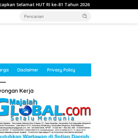
I ke-81 Tahun 2026
Kepala Desa Kupang, Jetis, Mojok
arga
Disclaimer
Privacy Policy
ongan Kerja