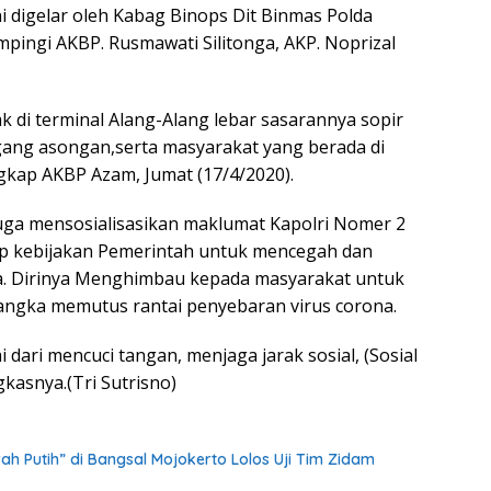
i digelar oleh Kabag Binops Dit Binmas Polda
pingi AKBP. Rusmawati Silitonga, AKP. Noprizal
ak di terminal Alang-Alang lebar sasarannya sopir
gang asongan,serta masyarakat yang berada di
gkap AKBP Azam, Jumat (17/4/2020).
uga mensosialisasikan maklumat Kapolri Nomer 2
ap kebijakan Pemerintah untuk mencegah dan
. Dirinya Menghimbau kepada masyarakat untuk
angka memutus rantai penyebaran virus corona.
 dari mencuci tangan, menjaga jarak sosial, (Sosial
gkasnya.(Tri Sutrisno)
h Putih” di Bangsal Mojokerto Lolos Uji Tim Zidam