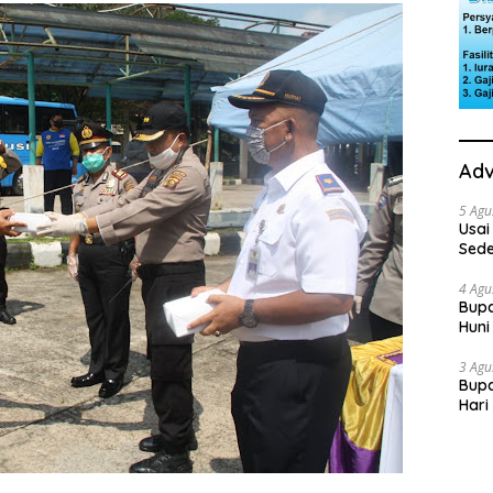
Adv
5 Agu
Usai
Sede
Ini 
4 Agu
Bupa
Huni
dan
3 Agu
Bupa
Hari
“Sol