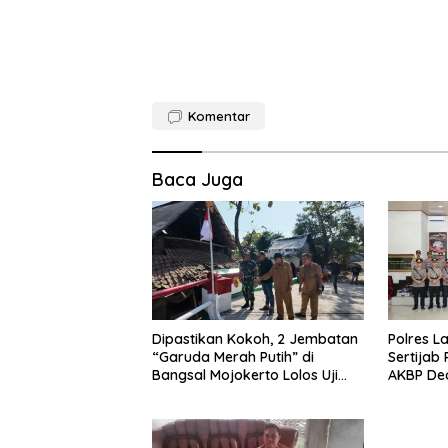
Komentar
Baca Juga
Dipastikan Kokoh, 2 Jembatan
Polres L
“Garuda Merah Putih” di
Sertijab
Bangsal Mojokerto Lolos Uji
AKBP De
Tim Zidam V/Brawijaya
Tekankan
Pelayan