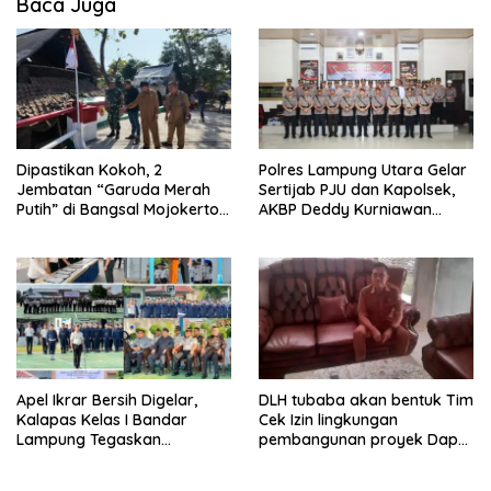
Baca Juga
Dipastikan Kokoh, 2
Polres Lampung Utara Gelar
Jembatan “Garuda Merah
Sertijab PJU dan Kapolsek,
Putih” di Bangsal Mojokerto
AKBP Deddy Kurniawan
Lolos Uji Tim Zidam
Tekankan Profesionalisme
V/Brawijaya
dan Pelayanan Masyarakat
Apel Ikrar Bersih Digelar,
DLH tubaba akan bentuk Tim
Kalapas Kelas I Bandar
Cek Izin lingkungan
Lampung Tegaskan
pembangunan proyek Dapur
Komitmen Zero Halinar dan
SPPG MBG tiyuh kartaraharja
Integritas Jajaran