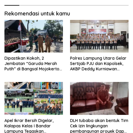
Rekomendasi untuk kamu
Dipastikan Kokoh, 2
Polres Lampung Utara Gelar
Jembatan “Garuda Merah
Sertijab PJU dan Kapolsek,
Putih” di Bangsal Mojokerto
AKBP Deddy Kurniawan
Lolos Uji Tim Zidam
Tekankan Profesionalisme
V/Brawijaya
dan Pelayanan Masyarakat
Apel Ikrar Bersih Digelar,
DLH tubaba akan bentuk Tim
Kalapas Kelas I Bandar
Cek Izin lingkungan
Lampung Tegaskan
pembangunan proyek Dapur