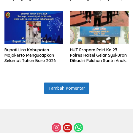
Komitmen Zero Halinar dan
SPPG MBG tiyuh kartaraharja
Integritas Jajaran
Bupati Lira Kabupaten
HUT Propam Polri Ke 23
Mojokerto Mengucapkan
Polres Halsel Gelar Syukuran
Selamat Tahun Baru 2026
Dihadiri Puluhan Santri Anak
Yatim Piatu
Tambah Komentar