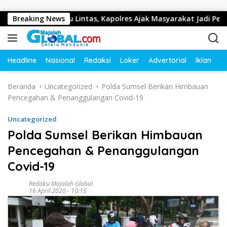
Langsung ke konten
 Tertib Lalu Lintas, Kapolres Ajak Masyarakat Jadi Pelopor Ke
Breaking News
Headline
Nasional
Redaksi
Loker
Advertorial
Iklan
O
Beranda
Uncategorized
Polda Sumsel Berikan Himbauan
Pencegahan & Penanggulangan Covid-19
Uncategorized
Polda Sumsel Berikan Himbauan
Pencegahan & Penanggulangan
Covid-19
Redaksi Majalah Global
16 April 2020 - 10:15