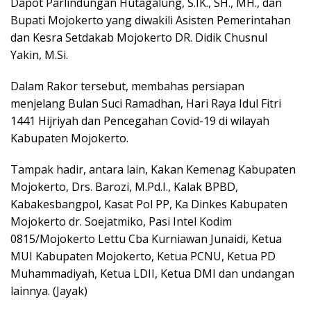
Dapot Parlindungan Hutagalung, S.IK., SH., MH., dan
Bupati Mojokerto yang diwakili Asisten Pemerintahan
dan Kesra Setdakab Mojokerto DR. Didik Chusnul
Yakin, M.Si.
Dalam Rakor tersebut, membahas persiapan
menjelang Bulan Suci Ramadhan, Hari Raya Idul Fitri
1441 Hijriyah dan Pencegahan Covid-19 di wilayah
Kabupaten Mojokerto.
Tampak hadir, antara lain, Kakan Kemenag Kabupaten
Mojokerto, Drs. Barozi, M.Pd.I., Kalak BPBD,
Kabakesbangpol, Kasat Pol PP, Ka Dinkes Kabupaten
Mojokerto dr. Soejatmiko, Pasi Intel Kodim
0815/Mojokerto Lettu Cba Kurniawan Junaidi, Ketua
MUI Kabupaten Mojokerto, Ketua PCNU, Ketua PD
Muhammadiyah, Ketua LDII, Ketua DMI dan undangan
lainnya. (Jayak)