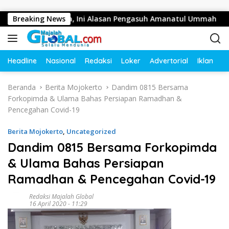
Langsung ke konten
i Ratusan Juta, Ini Alasan Pengasuh Amanatul Ummah
Breaking News
Headline
Nasional
Redaksi
Loker
Advertorial
Iklan
O
Beranda
Berita Mojokerto
Dandim 0815 Bersama
Forkopimda & Ulama Bahas Persiapan Ramadhan &
Pencegahan Covid-19
Berita Mojokerto
,
Uncategorized
Dandim 0815 Bersama Forkopimda
& Ulama Bahas Persiapan
Ramadhan & Pencegahan Covid-19
Redaksi Majalah Global
16 April 2020 - 11:29