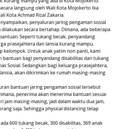
at kurang mampu yang ada di Kota Mojokerto.
secara langsung oleh Wali Kota Mojokerto Ika
li Kota Achmad Rizal Zakaria.
enyampaikan, penyaluran jaring pengaman sosial
an dilakukan secara bertahap. Dimana, ada beberapa
bantuan. Seperti tukang becak, penyandang
uarga prasejahtera dan lansia kurang mampu.
p kelompok. Untuk anak yatim non panti, kami
n bantuan bagi penyandang disabilitas dan tukang
nas Sosial. Sedangkan bagi keluarga prasejahtera,
 lansia, akan dikirimkan ke rumah masing-masing
luran bantuan jaring pengaman sosial tersebut
 Dimana, penerima akan menerima bantuan sesuai
ri jam masing-masing, jadi dalam waktu dua jam,
ang saja. Sehingga physical distancing tetap
ada 600 tukang becak, 300 disabilitas, 369 anak