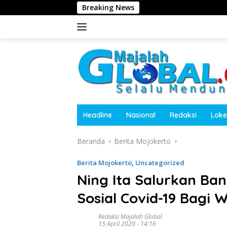
Langsung
Breaking News
Polres Tanggamus
ke
konten
Headline
Nasional
Redaksi
Loke
Beranda
Berita Mojokerto
Berita Mojokerto
,
Uncategorized
Ning Ita Salurkan Ba
Sosial Covid-19 Bagi
Redaksi Majalah Global
15 April 2020 - 14:16