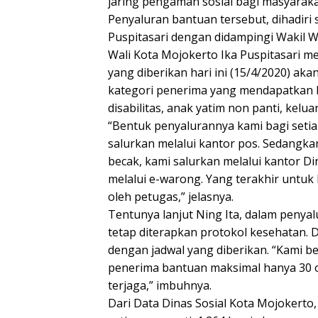
jaring pengaman sosial bagi masyarak
Penyaluran bantuan tersebut, dihadiri 
Puspitasari dengan didampingi Wakil Wa
Wali Kota Mojokerto Ika Puspitasari m
yang diberikan hari ini (15/4/2020) ak
kategori penerima yang mendapatkan 
disabilitas, anak yatim non panti, kel
“Bentuk penyalurannya kami bagi setia
salurkan melalui kantor pos. Sedangka
becak, kami salurkan melalui kantor Di
melalui e-warong. Yang terakhir untuk
oleh petugas,” jelasnya.
Tentunya lanjut Ning Ita, dalam penya
tetap diterapkan protokol kesehatan.
dengan jadwal yang diberikan. “Kami be
penerima bantuan maksimal hanya 30 or
terjaga,” imbuhnya.
Dari Data Dinas Sosial Kota Mojokerto, 