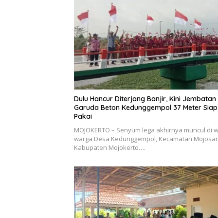
Dulu Hancur Diterjang Banjir, Kini Jembatan
Garuda Beton Kedunggempol 37 Meter Siap
Pakai
MOJOKERTO – Senyum lega akhirnya muncul di 
warga Desa Kedunggempol, Kecamatan Mojosari
Kabupaten Mojokerto….