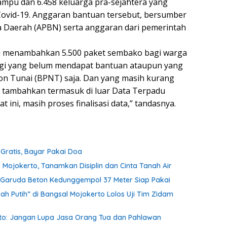
mampu dan 6.458 keluarga pra-sejahtera yang
ovid-19. Anggaran bantuan tersebut, bersumber
a Daerah (APBN) serta anggaran dari pemerintah
ami menambahkan 5.500 paket sembako bagi warga
bagi yang belum mendapat bantuan ataupun yang
 Tunai (BPNT) saja. Dan yang masih kurang
 tambahkan termasuk di luar Data Terpadu
 ini, masih proses finalisasi data,” tandasnya.
ratis, Bayar Pakai Doa
 Mojokerto, Tanamkan Disiplin dan Cinta Tanah Air
an Garuda Beton Kedunggempol 37 Meter Siap Pakai
h Putih” di Bangsal Mojokerto Lolos Uji Tim Zidam
nto: Jangan Lupa Jasa Orang Tua dan Pahlawan