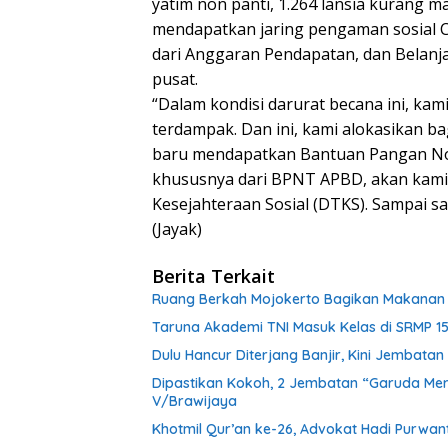
yatim non panti, 1.264 lansia kurang 
mendapatkan jaring pengaman sosial C
dari Anggaran Pendapatan, dan Belanj
pusat.
“Dalam kondisi darurat becana ini, k
terdampak. Dan ini, kami alokasikan 
baru mendapatkan Bantuan Pangan Non
khususnya dari BPNT APBD, akan kami
Kesejahteraan Sosial (DTKS). Sampai saat
(Jayak)
Berita Terkait
Ruang Berkah Mojokerto Bagikan Makanan G
Taruna Akademi TNI Masuk Kelas di SRMP 15
Dulu Hancur Diterjang Banjir, Kini Jembat
Dipastikan Kokoh, 2 Jembatan “Garuda Mera
V/Brawijaya
Khotmil Qur’an ke-26, Advokat Hadi Purwa