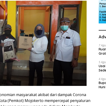
Adv
7 Agu
Rua
Grat
5 Agu
Usai
Sede
Ini 
4 Agu
Bupa
Huni
dan
onomian masyarakat akibat dari dampak Corona
 Kota (Pemkot) Mojokerto mempercepat penyaluran