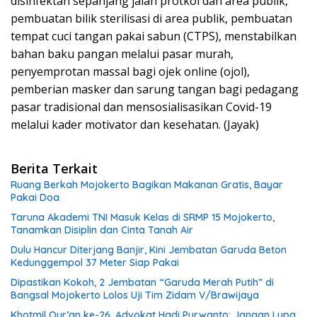
disinfektan sepanjang jalan protkol dan area publik,
pembuatan bilik sterilisasi di area publik, pembuatan
tempat cuci tangan pakai sabun (CTPS), menstabilkan
bahan baku pangan melalui pasar murah,
penyemprotan massal bagi ojek online (ojol),
pemberian masker dan sarung tangan bagi pedagang
pasar tradisional dan mensosialisasikan Covid-19
melalui kader motivator dan kesehatan. (Jayak)
Berita Terkait
Ruang Berkah Mojokerto Bagikan Makanan Gratis, Bayar
Pakai Doa
Taruna Akademi TNI Masuk Kelas di SRMP 15 Mojokerto,
Tanamkan Disiplin dan Cinta Tanah Air
Dulu Hancur Diterjang Banjir, Kini Jembatan Garuda Beton
Kedunggempol 37 Meter Siap Pakai
Dipastikan Kokoh, 2 Jembatan “Garuda Merah Putih” di
Bangsal Mojokerto Lolos Uji Tim Zidam V/Brawijaya
Khotmil Qur’an ke-26, Advokat Hadi Purwanto: Jangan Lupa