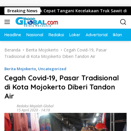
Langsung ke konten
amus Gerak Cepat Tangani Kecelakaan Truk Sawit di Jalur Lint
Breaking News
Headline
Nasional
Redaksi
Loker
Advertorial
Iklan
O
Beranda
Berita Mojokerto
Cegah Covid-19, Pasar
Tradisional di Kota Mojokerto Diberi Tandon Air
Berita Mojokerto
,
Uncategorized
Cegah Covid-19, Pasar Tradisional
di Kota Mojokerto Diberi Tandon
Air
Redaksi Majalah Global
15 April 2020 - 14:19