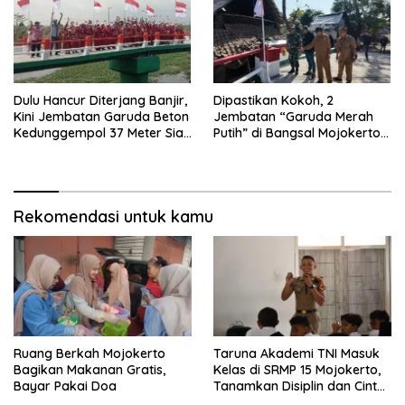
Dulu Hancur Diterjang Banjir,
Dipastikan Kokoh, 2
Kini Jembatan Garuda Beton
Jembatan “Garuda Merah
Kedunggempol 37 Meter Siap
Putih” di Bangsal Mojokerto
Pakai
Lolos Uji Tim Zidam
V/Brawijaya
Rekomendasi untuk kamu
Ruang Berkah Mojokerto
Taruna Akademi TNI Masuk
Bagikan Makanan Gratis,
Kelas di SRMP 15 Mojokerto,
Bayar Pakai Doa
Tanamkan Disiplin dan Cinta
Tanah Air