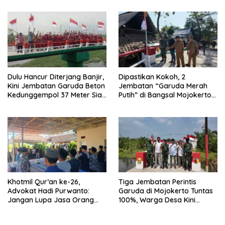
Dulu Hancur Diterjang Banjir,
Dipastikan Kokoh, 2
Kini Jembatan Garuda Beton
Jembatan “Garuda Merah
Kedunggempol 37 Meter Siap
Putih” di Bangsal Mojokerto
Pakai
Lolos Uji Tim Zidam
V/Brawijaya
Khotmil Qur’an ke-26,
Tiga Jembatan Perintis
Advokat Hadi Purwanto:
Garuda di Mojokerto Tuntas
Jangan Lupa Jasa Orang
100%, Warga Desa Kini
Tua dan Pahlawan
Punya Akses Baru yang Lebih
Aman