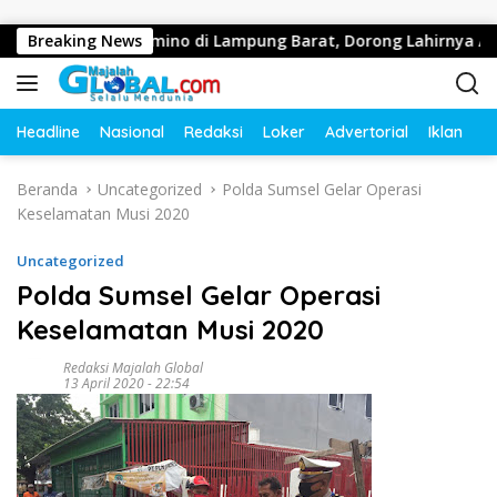
Langsung ke konten
 Olahraga Domino di Lampung Barat, Dorong Lahirnya Atlet Berp
Breaking News
Headline
Nasional
Redaksi
Loker
Advertorial
Iklan
O
Beranda
Uncategorized
Polda Sumsel Gelar Operasi
Keselamatan Musi 2020
Uncategorized
Polda Sumsel Gelar Operasi
Keselamatan Musi 2020
Redaksi Majalah Global
13 April 2020 - 22:54