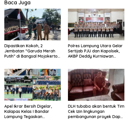
Baca Juga
Dipastikan Kokoh, 2
Polres Lampung Utara Gelar
Jembatan “Garuda Merah
Sertijab PJU dan Kapolsek,
Putih” di Bangsal Mojokerto
AKBP Deddy Kurniawan
Lolos Uji Tim Zidam
Tekankan Profesionalisme
V/Brawijaya
dan Pelayanan Masyarakat
Apel Ikrar Bersih Digelar,
DLH tubaba akan bentuk Tim
Kalapas Kelas I Bandar
Cek Izin lingkungan
Lampung Tegaskan
pembangunan proyek Dapur
Komitmen Zero Halinar dan
SPPG MBG tiyuh kartaraharja
Integritas Jajaran