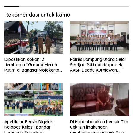
Rekomendasi untuk kamu
Dipastikan Kokoh, 2
Polres Lampung Utara Gelar
Jembatan “Garuda Merah
Sertijab PJU dan Kapolsek,
Putih” di Bangsal Mojokerto
AKBP Deddy Kurniawan
Lolos Uji Tim Zidam
Tekankan Profesionalisme
V/Brawijaya
dan Pelayanan Masyarakat
Apel Ikrar Bersih Digelar,
DLH tubaba akan bentuk Tim
Kalapas Kelas I Bandar
Cek Izin lingkungan
Lampung Tegaskan
pembangunan proyek Dapur