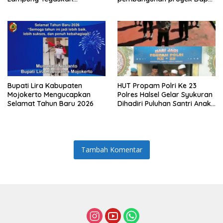
Komitmen Zero Halinar dan
SPPG MBG tiyuh kartaraharja
Integritas Jajaran
Bupati Lira Kabupaten
HUT Propam Polri Ke 23
Mojokerto Mengucapkan
Polres Halsel Gelar Syukuran
Selamat Tahun Baru 2026
Dihadiri Puluhan Santri Anak
Yatim Piatu
Tambah Komentar