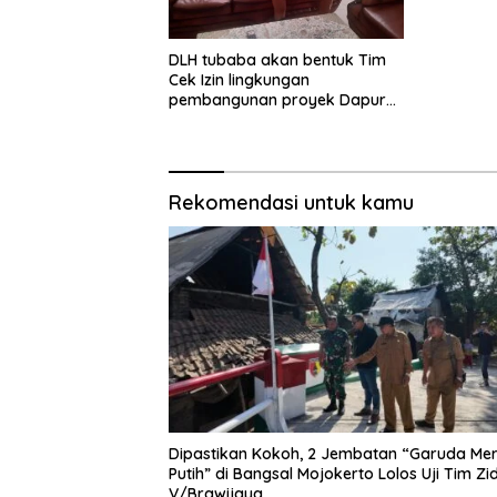
DLH tubaba akan bentuk Tim
Cek Izin lingkungan
pembangunan proyek Dapur
SPPG MBG tiyuh kartaraharja
Rekomendasi untuk kamu
Dipastikan Kokoh, 2 Jembatan “Garuda Me
Putih” di Bangsal Mojokerto Lolos Uji Tim Z
V/Brawijaya