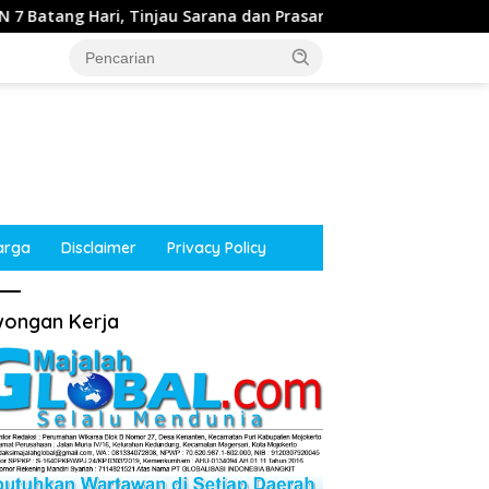
 Tinjau Sarana dan Prasarana
Resepsi Pernikahan Putr
arga
Disclaimer
Privacy Policy
ongan Kerja