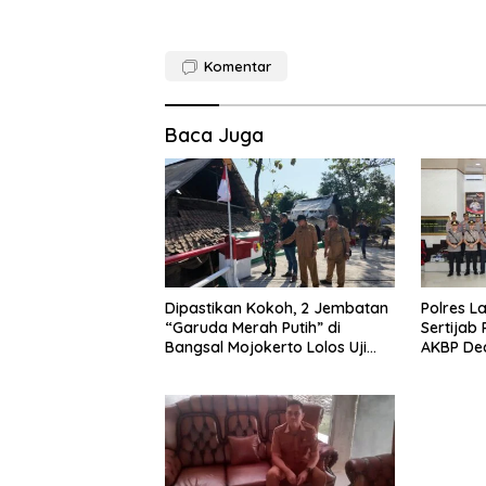
Komentar
Baca Juga
Dipastikan Kokoh, 2 Jembatan
Polres L
“Garuda Merah Putih” di
Sertijab
Bangsal Mojokerto Lolos Uji
AKBP De
Tim Zidam V/Brawijaya
Tekankan
Pelayan