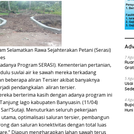
Adv
am Selamatkan Rawa Sejahterakan Petani (Serasi)
ses
7 Agu
Rua
 adanya Program SERASI). Kementerian pertanian,
Grat
 dulu suvlai air ke sawah mereka terkadang
5 Agu
n beberapa aliran Tersier akibat banyaknya
Usai
erjadi pendangkalan
aliran tersier.
Sede
Mereka berterima kasih dengan adanya program ini
Ini 
4 Agu
 Tanjung lago kabupaten Banyuasin. (11/04)
Bupa
 Sari”Sutaji. Menuturkan seluruh pekerjaan
Huni
dan
 utama, optimalisasi saluran tersier, pembangun
ong dan saluran konektivitas dengan total luas
ktare,” Diapun mengharapkan lahan sawah terus