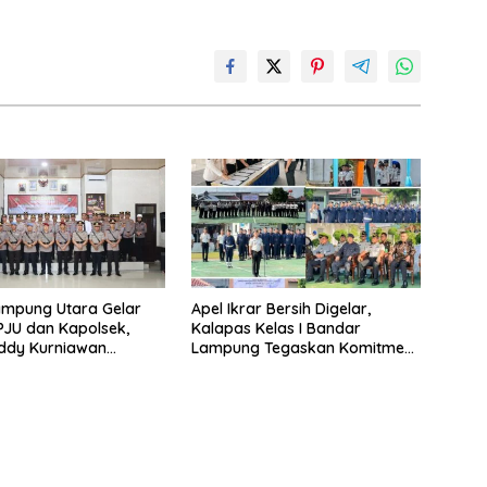
ampung Utara Gelar
Apel Ikrar Bersih Digelar,
 PJU dan Kapolsek,
Kalapas Kelas I Bandar
ddy Kurniawan
Lampung Tegaskan Komitmen
 Profesionalisme dan
Zero Halinar dan Integritas
an Masyarakat
Jajaran