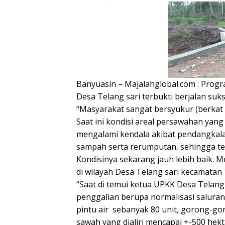
Banyuasin – Majalahglobal.com : Progr
Desa Telang sari terbukti berjalan suk
“Masyarakat sangat bersyukur (berkat
Saat ini kondisi areal persawahan yang
mengalami kendala akibat pendangkala
sampah serta rerumputan, sehingga t
Kondisinya sekarang jauh lebih baik. 
di wilayah Desa Telang sari kecamatan
“Saat di temui ketua UPKK Desa Telang
penggalian berupa normalisasi saluran
pintu air
sebanyak 80 unit, gorong-gor
sawah yang dialiri mencapai +-500 he