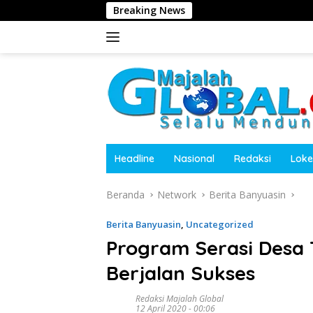
Langsung
Breaking News
ke
konten
Headline
Nasional
Redaksi
Loke
Beranda
Network
Berita Banyuasin
Berita Banyuasin
,
Uncategorized
Program Serasi Desa 
Berjalan Sukses
Redaksi Majalah Global
12 April 2020 - 00:06