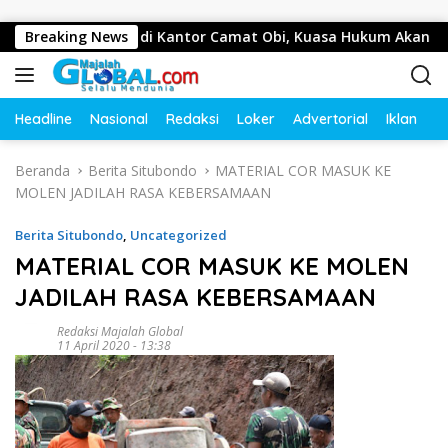
Langsung ke konten
as Wartawan di Kantor Camat Obi, Kuasa Hukum Akan Tempuh
Breaking News
Headline
Nasional
Redaksi
Loker
Advertorial
Iklan
O
Beranda
Berita Situbondo
MATERIAL COR MASUK KE
MOLEN JADILAH RASA KEBERSAMAAN
Berita Situbondo
,
Uncategorized
MATERIAL COR MASUK KE MOLEN
JADILAH RASA KEBERSAMAAN
Redaksi Majalah Global
11 April 2020 - 13:38