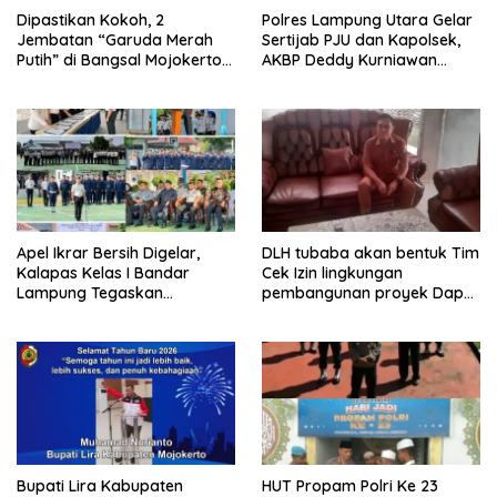
Dipastikan Kokoh, 2
Polres Lampung Utara Gelar
Jembatan “Garuda Merah
Sertijab PJU dan Kapolsek,
Putih” di Bangsal Mojokerto
AKBP Deddy Kurniawan
Lolos Uji Tim Zidam
Tekankan Profesionalisme
V/Brawijaya
dan Pelayanan Masyarakat
Apel Ikrar Bersih Digelar,
DLH tubaba akan bentuk Tim
Kalapas Kelas I Bandar
Cek Izin lingkungan
Lampung Tegaskan
pembangunan proyek Dapur
Komitmen Zero Halinar dan
SPPG MBG tiyuh kartaraharja
Integritas Jajaran
Bupati Lira Kabupaten
HUT Propam Polri Ke 23