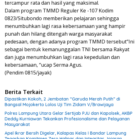
tercampur rata dan hasil yang maksimal.
Dalam program TMMD Reguler Ke -107 Kodim
0823/Situbondo memberikan pelajaran sehingga
menumbuhkan lagi rasa kebersamaan yang hampir
punah dan hilang ditengah warga masyarakat
pedesaan, dengan adanya program TMMD tersebut”Ini
sebagai bentuk kemanunggalan TNI bersama Rakyat
dan juga menumbuhkan lagi rasa kepedulian dan
kebersamaan, “ucap Serma Agus.
(Pendim 0815/jayak)
Berita Terkait
Dipastikan Kokoh, 2 Jembatan “Garuda Merah Putih” di
Bangsal Mojokerto Lolos Uji Tim Zidam V/Brawijaya
Polres Lampung Utara Gelar Sertijab PJU dan Kapolsek, AKBP
Deddy Kurniawan Tekankan Profesionalisme dan Pelayanan
Masyarakat
Apel Ikrar Bersih Digelar, Kalapas Kelas I Bandar Lampung
Tegaskan Komitmen Zero Halinar dan Integritas Jajaran