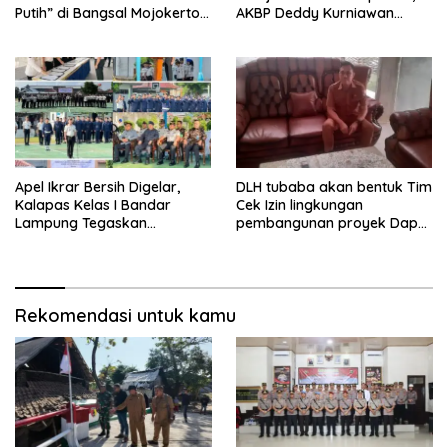
Putih” di Bangsal Mojokerto
AKBP Deddy Kurniawan
Lolos Uji Tim Zidam
Tekankan Profesionalisme
V/Brawijaya
dan Pelayanan Masyarakat
Apel Ikrar Bersih Digelar,
DLH tubaba akan bentuk Tim
Kalapas Kelas I Bandar
Cek Izin lingkungan
Lampung Tegaskan
pembangunan proyek Dapur
Komitmen Zero Halinar dan
SPPG MBG tiyuh kartaraharja
Integritas Jajaran
Rekomendasi untuk kamu