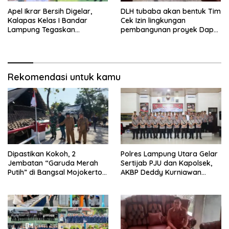
Apel Ikrar Bersih Digelar,
DLH tubaba akan bentuk Tim
Kalapas Kelas I Bandar
Cek Izin lingkungan
Lampung Tegaskan
pembangunan proyek Dapur
Komitmen Zero Halinar dan
SPPG MBG tiyuh kartaraharja
Integritas Jajaran
Rekomendasi untuk kamu
Dipastikan Kokoh, 2
Polres Lampung Utara Gelar
Jembatan “Garuda Merah
Sertijab PJU dan Kapolsek,
Putih” di Bangsal Mojokerto
AKBP Deddy Kurniawan
Lolos Uji Tim Zidam
Tekankan Profesionalisme
V/Brawijaya
dan Pelayanan Masyarakat