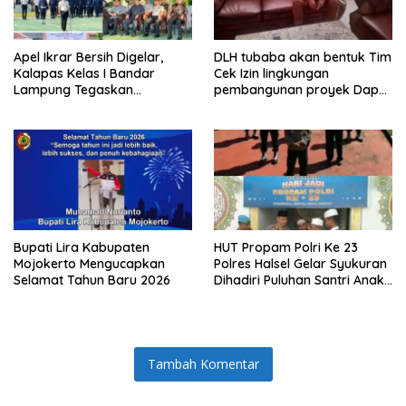
Apel Ikrar Bersih Digelar,
DLH tubaba akan bentuk Tim
Kalapas Kelas I Bandar
Cek Izin lingkungan
Lampung Tegaskan
pembangunan proyek Dapur
Komitmen Zero Halinar dan
SPPG MBG tiyuh kartaraharja
Integritas Jajaran
Bupati Lira Kabupaten
HUT Propam Polri Ke 23
Mojokerto Mengucapkan
Polres Halsel Gelar Syukuran
Selamat Tahun Baru 2026
Dihadiri Puluhan Santri Anak
Yatim Piatu
Tambah Komentar