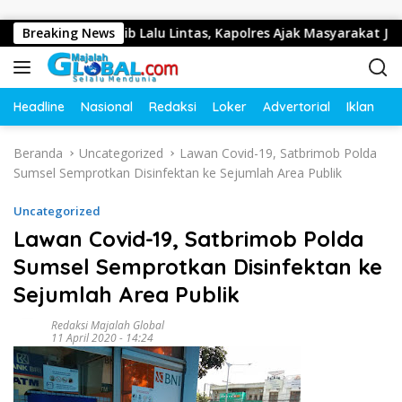
Langsung ke konten
Budaya Tertib Lalu Lintas, Kapolres Ajak Masyarakat Jadi Pelo
Breaking News
Headline
Nasional
Redaksi
Loker
Advertorial
Iklan
O
Beranda
Uncategorized
Lawan Covid-19, Satbrimob Polda
Sumsel Semprotkan Disinfektan ke Sejumlah Area Publik
Uncategorized
Lawan Covid-19, Satbrimob Polda
Sumsel Semprotkan Disinfektan ke
Sejumlah Area Publik
Redaksi Majalah Global
11 April 2020 - 14:24