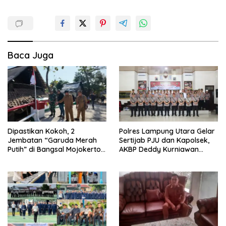
Baca Juga
Dipastikan Kokoh, 2
Polres Lampung Utara Gelar
Jembatan “Garuda Merah
Sertijab PJU dan Kapolsek,
Putih” di Bangsal Mojokerto
AKBP Deddy Kurniawan
Lolos Uji Tim Zidam
Tekankan Profesionalisme
V/Brawijaya
dan Pelayanan Masyarakat