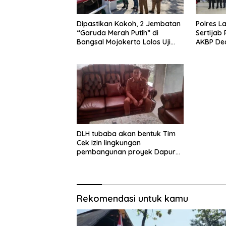
Dipastikan Kokoh, 2 Jembatan
Polres L
“Garuda Merah Putih” di
Sertijab
Bangsal Mojokerto Lolos Uji
AKBP De
Tim Zidam V/Brawijaya
Tekankan
Pelayan
DLH tubaba akan bentuk Tim
Cek Izin lingkungan
pembangunan proyek Dapur
SPPG MBG tiyuh kartaraharja
Rekomendasi untuk kamu