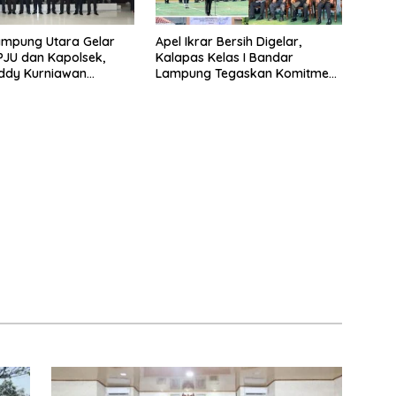
ampung Utara Gelar
Apel Ikrar Bersih Digelar,
 PJU dan Kapolsek,
Kalapas Kelas I Bandar
ddy Kurniawan
Lampung Tegaskan Komitmen
 Profesionalisme dan
Zero Halinar dan Integritas
an Masyarakat
Jajaran