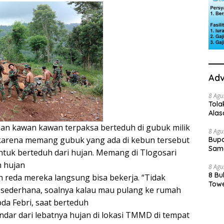
Adv
8 Agu
Tola
Ala
dan kawan kawan terpaksa berteduh di gubuk milik
8 Agu
karena memang gubuk yang ada di kebun tersebut
Bupa
Sama
untuk berteduh dari hujan. Memang di Tlogosari
n hujan
8 Agu
8 Bu
n reda mereka langsung bisa bekerja. “Tidak
Towe
k sederhana, soalnya kalau mau pulang ke rumah
da Febri, saat berteduh
ndar dari lebatnya hujan di lokasi TMMD di tempat