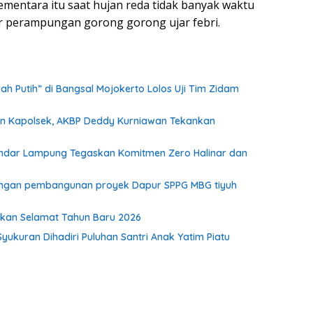
sementara itu saat hujan reda tidak banyak waktu
ar perampungan gorong gorong ujar febri.
h Putih” di Bangsal Mojokerto Lolos Uji Tim Zidam
dan Kapolsek, AKBP Deddy Kurniawan Tekankan
I Bandar Lampung Tegaskan Komitmen Zero Halinar dan
kungan pembangunan proyek Dapur SPPG MBG tiyuh
pkan Selamat Tahun Baru 2026
Syukuran Dihadiri Puluhan Santri Anak Yatim Piatu