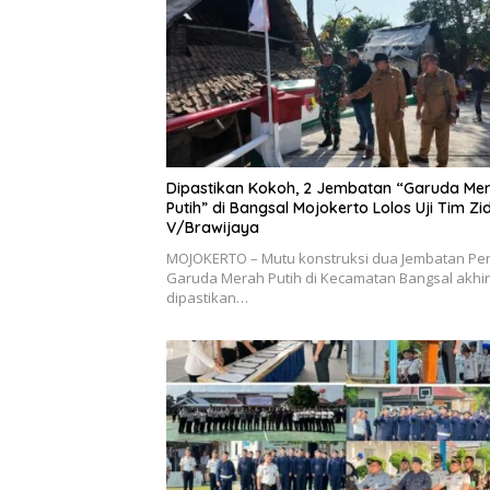
Dipastikan Kokoh, 2 Jembatan “Garuda Me
Putih” di Bangsal Mojokerto Lolos Uji Tim Z
V/Brawijaya
MOJOKERTO – Mutu konstruksi dua Jembatan Peri
Garuda Merah Putih di Kecamatan Bangsal akhi
dipastikan…