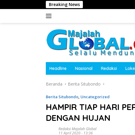
Langsung
Breaking News
Harit
ke
konten
Headline
Nasional
Redaksi
Loke
Beranda
Berita Situbondo
Berita Situbondo
,
Uncategorized
HAMPIR TIAP HARI P
DENGAN HUJAN
Redaksi Majalah Global
11 April 2020 - 13:36