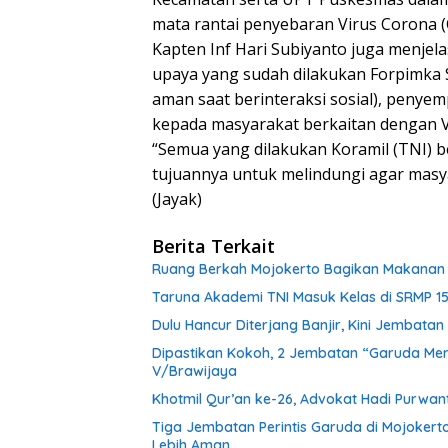
mata rantai penyebaran Virus Corona (
Kapten Inf Hari Subiyanto juga menjelas
upaya yang sudah dilakukan Forpimka So
aman saat berinteraksi sosial), penyem
kepada masyarakat berkaitan dengan 
“Semua yang dilakukan Koramil (TNI) 
tujuannya untuk melindungi agar masya
(Jayak)
Berita Terkait
Ruang Berkah Mojokerto Bagikan Makanan G
Taruna Akademi TNI Masuk Kelas di SRMP 15
Dulu Hancur Diterjang Banjir, Kini Jembat
Dipastikan Kokoh, 2 Jembatan “Garuda Mera
V/Brawijaya
Khotmil Qur’an ke-26, Advokat Hadi Purwa
Tiga Jembatan Perintis Garuda di Mojokert
Lebih Aman