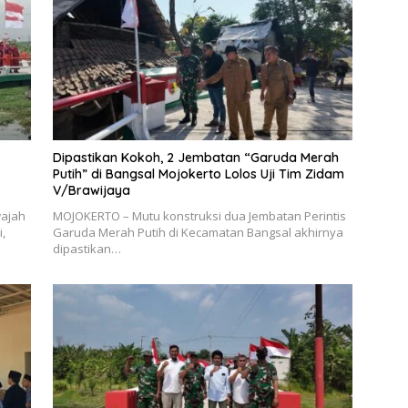
Dipastikan Kokoh, 2 Jembatan “Garuda Merah
Putih” di Bangsal Mojokerto Lolos Uji Tim Zidam
V/Brawijaya
wajah
MOJOKERTO – Mutu konstruksi dua Jembatan Perintis
,
Garuda Merah Putih di Kecamatan Bangsal akhirnya
dipastikan…