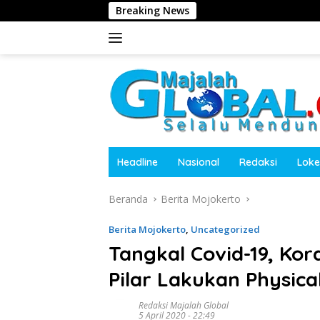
Langsung
Breaking News
Kasa
ke
konten
Headline
Nasional
Redaksi
Loke
Beranda
Berita Mojokerto
Berita Mojokerto
,
Uncategorized
Tangkal Covid-19, Ko
Pilar Lakukan Physica
Redaksi Majalah Global
5 April 2020 - 22:49