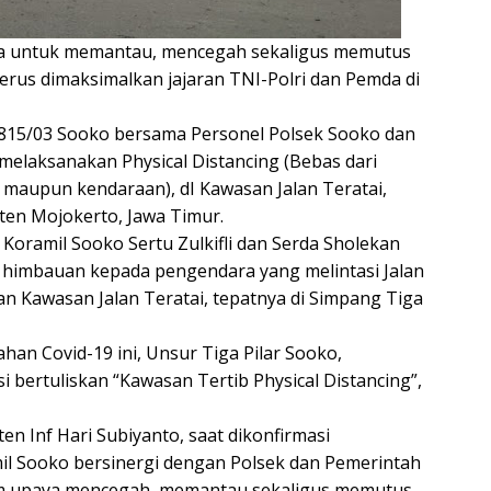
aya untuk memantau, mencegah sekaligus memutus
erus dimaksimalkan jajaran TNI-Polri dan Pemda di
l 0815/03 Sooko bersama Personel Polsek Sooko dan
melaksanakan Physical Distancing (Bebas dari
ng maupun kendaraan), dI Kawasan Jalan Teratai,
en Mojokerto, Jawa Timur.
Koramil Sooko Sertu Zulkifli dan Serda Sholekan
 himbauan kepada pengendara yang melintasi Jalan
n Kawasan Jalan Teratai, tepatnya di Simpang Tiga
n Covid-19 ini, Unsur Tiga Pilar Sooko,
bertuliskan “Kawasan Tertib Physical Distancing”,
n Inf Hari Subiyanto, saat dikonfirmasi
l Sooko bersinergi dengan Polsek dan Pemerintah
m upaya mencegah, memantau sekaligus memutus