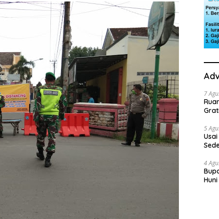
Adv
7 Agu
Rua
Grat
5 Agu
Usai
Sede
Ini 
4 Agu
Bupa
Huni
dan