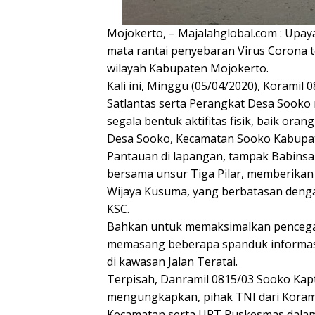
Mojokerto, – Majalahglobal.com : Up
mata rantai penyebaran Virus Corona t
wilayah Kabupaten Mojokerto.
Kali ini, Minggu (05/04/2020), Korami
Satlantas serta Perangkat Desa Sooko 
segala bentuk aktifitas fisik, baik ora
Desa Sooko, Kecamatan Sooko Kabupat
Pantauan di lapangan, tampak Babinsa 
bersama unsur Tiga Pilar, memberikan
Wijaya Kusuma, yang berbatasan denga
KSC.
Bahkan untuk memaksimalkan pencegaha
memasang beberapa spanduk informasi 
di kawasan Jalan Teratai.
Terpisah, Danramil 0815/03 Sooko Kapte
mengungkapkan, pihak TNI dari Korami
Kecamatan serta UPT Puskesmas dala