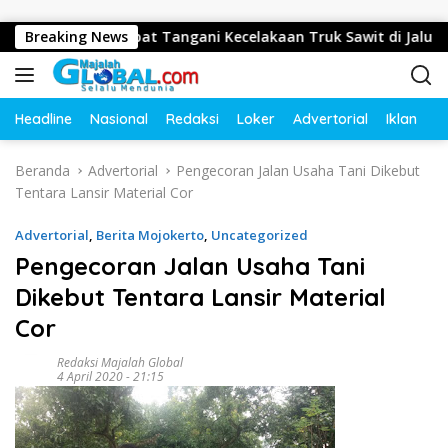
Langsung ke konten
us Gerak Cepat Tangani Kecelakaan Truk Sawit di Jalur Lintas 
Breaking News
Headline
Nasional
Redaksi
Loker
Advertorial
Iklan
O
Beranda
Advertorial
Pengecoran Jalan Usaha Tani Dikebut
Tentara Lansir Material Cor
Advertorial
,
Berita Mojokerto
,
Uncategorized
Pengecoran Jalan Usaha Tani
Dikebut Tentara Lansir Material
Cor
Redaksi Majalah Global
4 April 2020 - 21:15