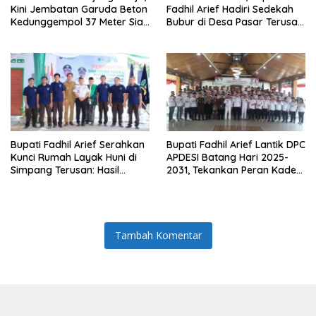
Kini Jembatan Garuda Beton
Fadhil Arief Hadiri Sedekah
Kedunggempol 37 Meter Siap
Bubur di Desa Pasar Terusan:
Pakai
“Tradisi Ini Harus Diwariskan”
Bupati Fadhil Arief Serahkan
Bupati Fadhil Arief Lantik DPC
Kunci Rumah Layak Huni di
APDESI Batang Hari 2025-
Simpang Terusan: Hasil
2031, Tekankan Peran Kades
Kolaborasi Lapas dan
Jadi “Solusi Masalah Desa”
Baznas
Tambah Komentar