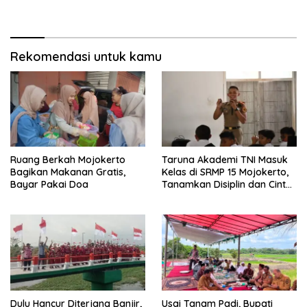
Pakai
“Tradisi Ini Harus Diwariskan”
Rekomendasi untuk kamu
Ruang Berkah Mojokerto
Taruna Akademi TNI Masuk
Bagikan Makanan Gratis,
Kelas di SRMP 15 Mojokerto,
Bayar Pakai Doa
Tanamkan Disiplin dan Cinta
Tanah Air
Dulu Hancur Diterjang Banjir,
Usai Tanam Padi, Bupati