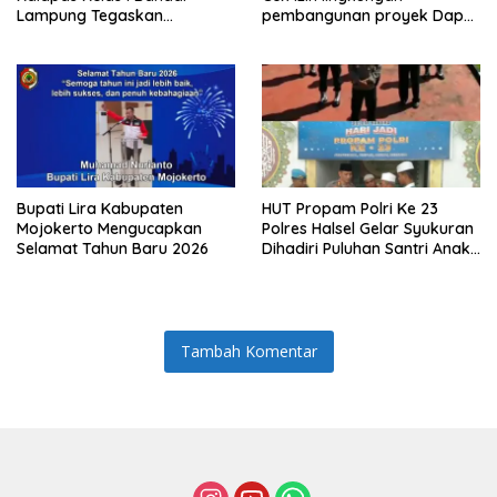
Lampung Tegaskan
pembangunan proyek Dapur
Komitmen Zero Halinar dan
SPPG MBG tiyuh kartaraharja
Integritas Jajaran
Bupati Lira Kabupaten
HUT Propam Polri Ke 23
Mojokerto Mengucapkan
Polres Halsel Gelar Syukuran
Selamat Tahun Baru 2026
Dihadiri Puluhan Santri Anak
Yatim Piatu
Tambah Komentar