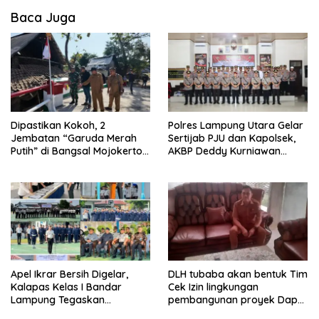
Baca Juga
Dipastikan Kokoh, 2
Polres Lampung Utara Gelar
Jembatan “Garuda Merah
Sertijab PJU dan Kapolsek,
Putih” di Bangsal Mojokerto
AKBP Deddy Kurniawan
Lolos Uji Tim Zidam
Tekankan Profesionalisme
V/Brawijaya
dan Pelayanan Masyarakat
Apel Ikrar Bersih Digelar,
DLH tubaba akan bentuk Tim
Kalapas Kelas I Bandar
Cek Izin lingkungan
Lampung Tegaskan
pembangunan proyek Dapur
Komitmen Zero Halinar dan
SPPG MBG tiyuh kartaraharja