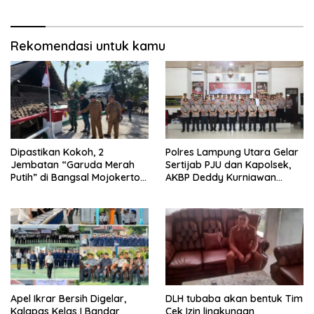
Integritas Jajaran
Rekomendasi untuk kamu
Dipastikan Kokoh, 2
Polres Lampung Utara Gelar
Jembatan “Garuda Merah
Sertijab PJU dan Kapolsek,
Putih” di Bangsal Mojokerto
AKBP Deddy Kurniawan
Lolos Uji Tim Zidam
Tekankan Profesionalisme
V/Brawijaya
dan Pelayanan Masyarakat
Apel Ikrar Bersih Digelar,
DLH tubaba akan bentuk Tim
Kalapas Kelas I Bandar
Cek Izin lingkungan