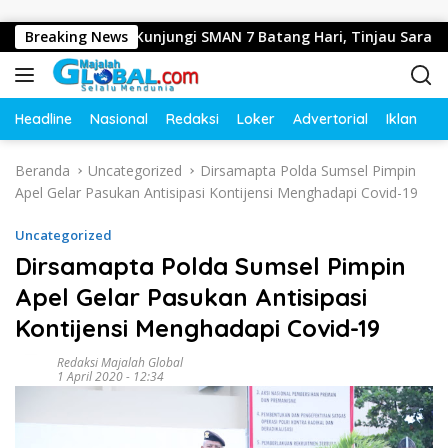
Langsung ke konten
ovinsi Jambi Kunjungi SMAN 7 Batang Hari, Tinjau Sarana dan 
Breaking News
Headline
Nasional
Redaksi
Loker
Advertorial
Iklan
O
Beranda
Uncategorized
Dirsamapta Polda Sumsel Pimpin
Apel Gelar Pasukan Antisipasi Kontijensi Menghadapi Covid-19
Uncategorized
Dirsamapta Polda Sumsel Pimpin
Apel Gelar Pasukan Antisipasi
Kontijensi Menghadapi Covid-19
Redaksi Majalah Global
1 April 2020 - 12:34