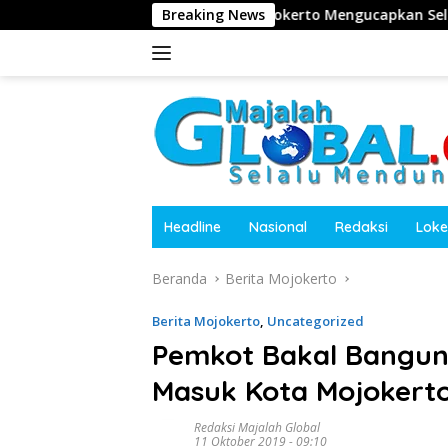
Langsung
 Tempuran, Sooko, Mojokerto Mengucapkan Selamat HUT RI ke
Breaking News
ke
konten
Headline
Nasional
Redaksi
Loke
Beranda
Berita Mojokerto
Berita Mojokerto
,
Uncategorized
Pemkot Bakal Bangun 
Masuk Kota Mojokert
Redaksi Majalah Global
11 Oktober 2019 - 09:10