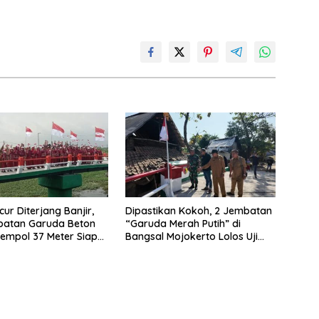
ur Diterjang Banjir,
Dipastikan Kokoh, 2 Jembatan
batan Garuda Beton
“Garuda Merah Putih” di
empol 37 Meter Siap
Bangsal Mojokerto Lolos Uji
Tim Zidam V/Brawijaya