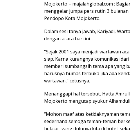
Mojokerto – majalahglobal.com : Bagi
menggelar jumpa pers rutin 3 bulanan 
Pendopo Kota Mojokerto.
Dalam sesi tanya jawab, Kariyadi, War
dengan acara hari ini.
“Sejak 2001 saya menjadi wartawan acara
siap. Karna kurangnya komunikasi dar
memberi sumbangsih tema apa yang baka
harusnya humas terbuka jika ada kend
wartawan,” cetusnya.
Menanggapi hal tersebut, Hatta Amrul
Mojokerto mengucap syukur Alhamdulilah
“Mohon maaf atas ketidaknyaman tema
sederhana semoga teman-teman berke
belajar, yang dulunya kita di hotel, se