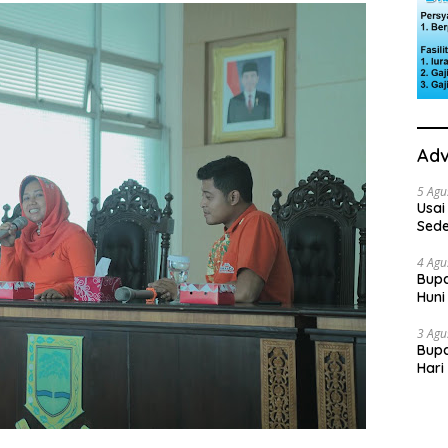
Adv
5 Agu
Usai
Sede
Ini 
4 Agu
Bupa
Huni
dan
3 Agu
Bupa
Hari
“Sol