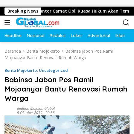
Langsung ke konten
tawan di Kantor Camat Obi, Kuasa Hukum Akan Tempuh Jalu
Breaking News
Headline
Nasional
Redaksi
Loker
Advertorial
Iklan
O
Beranda
Berita Mojokerto
Babinsa Jabon Pos Ramil
Mojoanyar Bantu Renovasi Rumah Warga
Berita Mojokerto
,
Uncategorized
Babinsa Jabon Pos Ramil
Mojoanyar Bantu Renovasi Rumah
Warga
Redaksi Majalah Global
9 Oktober 2019 - 00:38