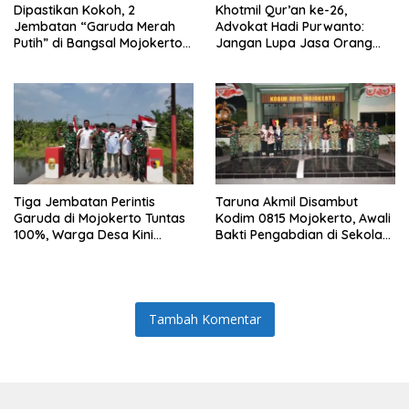
Dipastikan Kokoh, 2
Khotmil Qur’an ke-26,
Jembatan “Garuda Merah
Advokat Hadi Purwanto:
Putih” di Bangsal Mojokerto
Jangan Lupa Jasa Orang
Lolos Uji Tim Zidam
Tua dan Pahlawan
V/Brawijaya
Tiga Jembatan Perintis
Taruna Akmil Disambut
Garuda di Mojokerto Tuntas
Kodim 0815 Mojokerto, Awali
100%, Warga Desa Kini
Bakti Pengabdian di Sekolah
Punya Akses Baru yang Lebih
Rakyat SRMP 15
Aman
Tambah Komentar