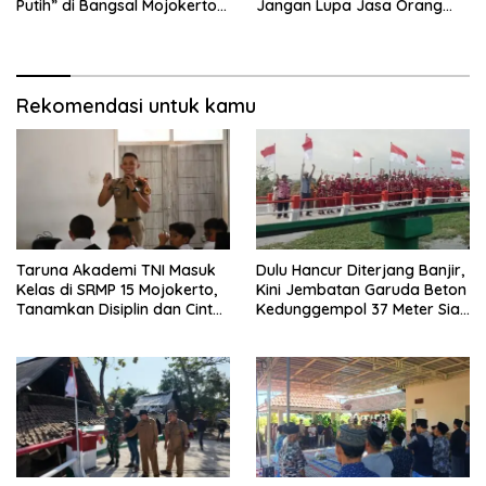
Putih” di Bangsal Mojokerto
Jangan Lupa Jasa Orang
Lolos Uji Tim Zidam
Tua dan Pahlawan
V/Brawijaya
Rekomendasi untuk kamu
Taruna Akademi TNI Masuk
Dulu Hancur Diterjang Banjir,
Kelas di SRMP 15 Mojokerto,
Kini Jembatan Garuda Beton
Tanamkan Disiplin dan Cinta
Kedunggempol 37 Meter Siap
Tanah Air
Pakai