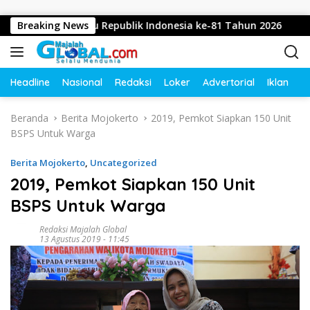
Langsung ke konten
n Dirgahayu Republik Indonesia ke-81 Tahun 2026
Breaking News
Didu
Headline
Nasional
Redaksi
Loker
Advertorial
Iklan
O
Beranda
Berita Mojokerto
2019, Pemkot Siapkan 150 Unit
BSPS Untuk Warga
Berita Mojokerto
,
Uncategorized
2019, Pemkot Siapkan 150 Unit
BSPS Untuk Warga
Redaksi Majalah Global
13 Agustus 2019 - 11:45