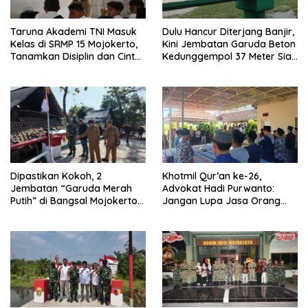
Taruna Akademi TNI Masuk
Dulu Hancur Diterjang Banjir,
Kelas di SRMP 15 Mojokerto,
Kini Jembatan Garuda Beton
Tanamkan Disiplin dan Cinta
Kedunggempol 37 Meter Siap
Tanah Air
Pakai
Dipastikan Kokoh, 2
Khotmil Qur’an ke-26,
Jembatan “Garuda Merah
Advokat Hadi Purwanto:
Putih” di Bangsal Mojokerto
Jangan Lupa Jasa Orang
Lolos Uji Tim Zidam
Tua dan Pahlawan
V/Brawijaya