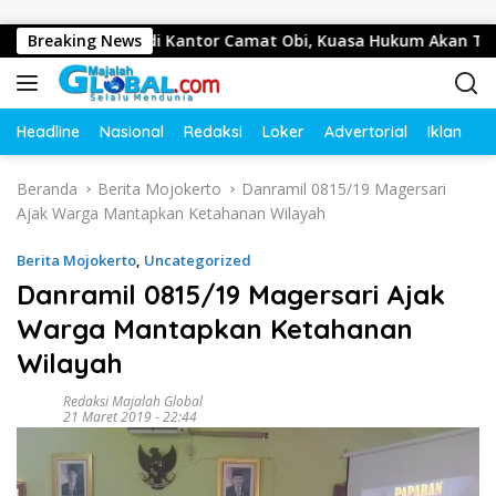
Langsung ke konten
 Wartawan di Kantor Camat Obi, Kuasa Hukum Akan Tempuh J
Breaking News
Headline
Nasional
Redaksi
Loker
Advertorial
Iklan
O
Beranda
Berita Mojokerto
Danramil 0815/19 Magersari
Ajak Warga Mantapkan Ketahanan Wilayah
Berita Mojokerto
,
Uncategorized
Danramil 0815/19 Magersari Ajak
Warga Mantapkan Ketahanan
Wilayah
Redaksi Majalah Global
21 Maret 2019 - 22:44