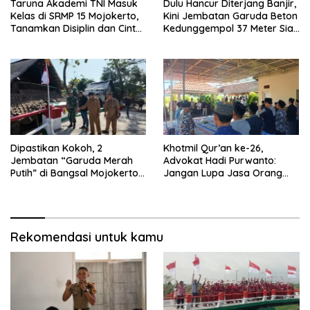
Taruna Akademi TNI Masuk
Dulu Hancur Diterjang Banjir,
Kelas di SRMP 15 Mojokerto,
Kini Jembatan Garuda Beton
Tanamkan Disiplin dan Cinta
Kedunggempol 37 Meter Siap
Tanah Air
Pakai
Dipastikan Kokoh, 2
Khotmil Qur’an ke-26,
Jembatan “Garuda Merah
Advokat Hadi Purwanto:
Putih” di Bangsal Mojokerto
Jangan Lupa Jasa Orang
Lolos Uji Tim Zidam
Tua dan Pahlawan
V/Brawijaya
Rekomendasi untuk kamu