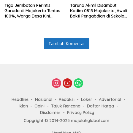
Tiga Jembatan Perintis
Taruna Akmil Disambut
Garuda di Mojokerto Tuntas
Kodim 0815 Mojokerto, Awali
100%, Warga Desa Kini
Bakti Pengabdian di Sekolah
Punya Akses Baru yang Lebih
Rakyat SRMP 15
Aman
Tambah Komentar
Headline
Nasional
Redaksi
Loker
Advertorial
Iklan
Opini
Tajuk Rencana
Daftar Harga
Disclaimer
Privacy Policy
Copyright © 2014-2025 majalahglobal.com
Versi Non AMP