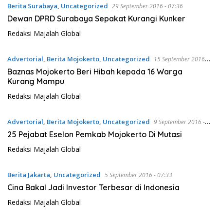
l
Berita Surabaya
,
Uncategorized
29 September 2016 - 07:36
.
Dewan DPRD Surabaya Sepakat Kurangi Kunker
c
Redaksi Majalah Global
o
m
Advertorial
,
Berita Mojokerto
,
Uncategorized
15 September 2016 -
07:42
Baznas Mojokerto Beri Hibah kepada 16 Warga
Kurang Mampu
Redaksi Majalah Global
Advertorial
,
Berita Mojokerto
,
Uncategorized
9 September 2016 -
07:40
25 Pejabat Eselon Pemkab Mojokerto Di Mutasi
Redaksi Majalah Global
Berita Jakarta
,
Uncategorized
5 September 2016 - 07:33
Cina Bakal Jadi Investor Terbesar di Indonesia
Redaksi Majalah Global