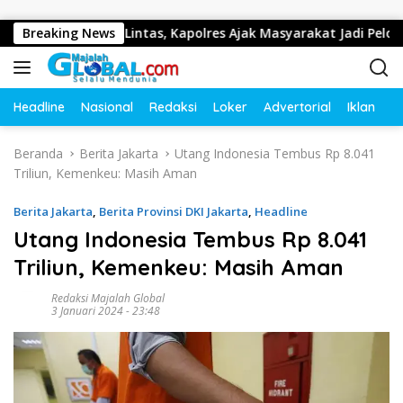
Langsung ke konten
ertib Lalu Lintas, Kapolres Ajak Masyarakat Jadi Pelopor Kese
Breaking News
Headline
Nasional
Redaksi
Loker
Advertorial
Iklan
O
Beranda
Berita Jakarta
Utang Indonesia Tembus Rp 8.041
Triliun, Kemenkeu: Masih Aman
Berita Jakarta
,
Berita Provinsi DKI Jakarta
,
Headline
Utang Indonesia Tembus Rp 8.041
Triliun, Kemenkeu: Masih Aman
Redaksi Majalah Global
3 Januari 2024 - 23:48