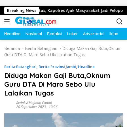
Langsung ke konten
 Lalu Lintas, Kapolres Ajak Masyarakat Jadi Pelopor Keselamat
Breaking News
Headline
Nasional
Redaksi
Loker
Advertorial
Iklan
O
Beranda
Berita Batanghari
Diduga Makan Gaji Buta,Oknum
Guru DTA Di Maro Sebo Ulu Lalaikan Tugas
Berita Batanghari
,
Berita Provinsi Jambi
,
Headline
Diduga Makan Gaji Buta,Oknum
Guru DTA Di Maro Sebo Ulu
Lalaikan Tugas
Redaksi Majalah Global
20 September 2023 - 10:26