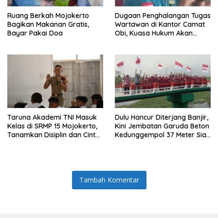
Ruang Berkah Mojokerto
Dugaan Penghalangan Tugas
Bagikan Makanan Gratis,
Wartawan di Kantor Camat
Bayar Pakai Doa
Obi, Kuasa Hukum Akan
Tempuh Jalur Hukum
Taruna Akademi TNI Masuk
Dulu Hancur Diterjang Banjir,
Kelas di SRMP 15 Mojokerto,
Kini Jembatan Garuda Beton
Tanamkan Disiplin dan Cinta
Kedunggempol 37 Meter Siap
Tanah Air
Pakai
Tambah Komentar